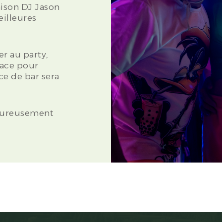
aison DJ Jason
eilleures
er au party,
lace pour
ce de bar sera
heureusement