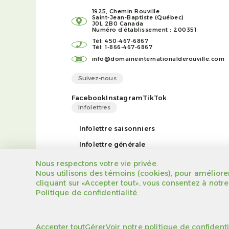
1925, Chemin Rouville
Saint-Jean-Baptiste (Québec)
J0L 2B0 Canada
Numéro d’établissement : 200351
Tél: 450-467-6867
Tél: 1-866-467-6867
info@domaineinternationalderouville.com
Suivez-nous
Facebook
Instagram
TikTok
Infolettres
Infolettre saisonniers
Infolettre générale
Nous respectons votre vie privée.
Nous utilisons des témoins (cookies), pour améliorer
cliquant sur «Accepter tout», vous consentez à notre 
Politique de confidentialité.
Arborescence du site
Règlements
Certificat d'en
Accepter tout
Gérer
Voir notre politique de confidenti