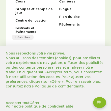
Cours
Carrières
Groupes et camps de
Blogue
jour
Plan du site
Centre de location
Règlements
Festivals et
événements
Infolettres
Infolettre saisonniers
Nous respectons votre vie privée.
Infolettre générale
Nous utilisons des témoins (cookies), pour améliorer
votre expérience de navigation, diffuser des publicités
ou des contenus personnalisés et analyser notre
trafic. En cliquant sur «Accepter tout», vous consentez
à notre utilisation des cookies. Pour ajuster vos
préférences, cliquez sur «Gérer». Pour en savoir plus,
consultez notre Politique de confidentialité.
Arborescence du site
Règlements
Certificat d'enregistrement
Politique de confidentialité
Propulsé par
💬
Accepter tout
Gérer
Voir notre politique de confidentialité