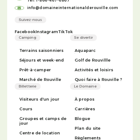
Tél: 1-866-467-6867
info@domaineinternationalderouville.com
Suivez-nous
Facebook
Instagram
TikTok
Camping
Se divertir
Terrains saisonniers
Aquaparc
Séjours et week-end
Golf de Rouvillle
Prêt-à-camper
Activités et loisirs
Marché de Rouville
Quoi faire à Rouville ?
Billetterie
Le Domaine
Visiteurs d'un jour
À propos
Cours
Carrières
Groupes et camps de
Blogue
jour
Plan du site
Centre de location
Règlements